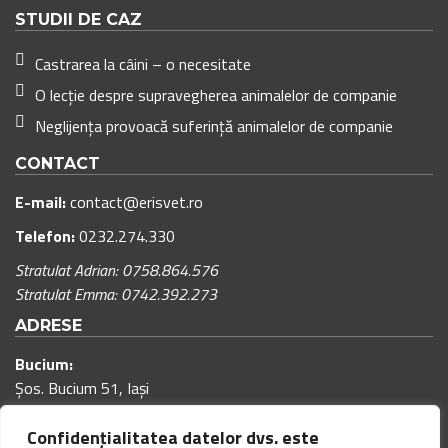
STUDII DE CAZ
Castrarea la câini – o necesitate
O lecție despre supravegherea animalelor de companie
Neglijența provoacă suferință animalelor de companie
CONTACT
E-mail:
contact@erisvet.ro
Telefon:
0232.274.330
Stratulat Adrian: 0758.864.576
Stratulat Emma: 0742.392.273
ADRESE
Bucium:
Șos. Bucium 51, Iași
Program cabinet:
Confidențialitatea datelor dvs. este
00
00
Luni – Vineri: 9
– 18
(pauza de masa: 12:00 – 12:30)