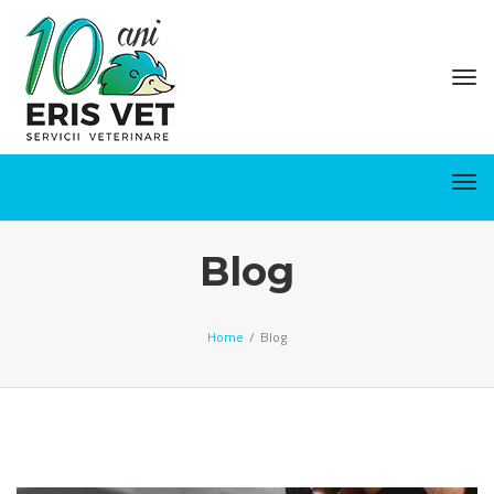
Tog
Tog
Blog
Home
/
Blog