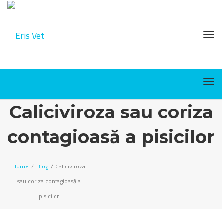
Tog
Tog
Caliciviroza sau coriza
contagioasă a pisicilor
Home
/
Blog
/
Caliciviroza
sau coriza contagioasă a
pisicilor