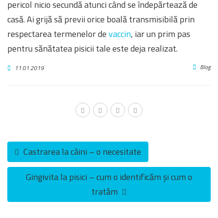
pericol nicio secundă atunci când se îndepărtează de
casă. Ai grijă să previi orice boală transmisibilă prin
respectarea termenelor de
vaccin
, iar un prim pas
pentru sănătatea pisicii tale este deja realizat.
Blog
11.01.2019
Castrarea la câini – o necesitate
Gingivita la pisici – cum o identificăm și cum o
tratăm