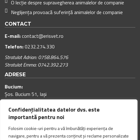
O lecție despre supravegherea animalelor de companie
Neglijența provoacă suferință animalelor de companie
CONTACT
E-mail:
contact@erisvet.ro
Telefon:
0232.274.330
Stratulat Adrian: 0758.864.576
Stratulat Emma: 0742.392.273
ADRESE
Bucium:
Șos. Bucium 51, Iași
Program cabinet:
Confidențialitatea datelor dvs. este
00
00
Luni – Vineri: 9
– 18
(pauza de masa: 12:00 – 12:30)
importantă pentru noi
00
00
Sâmbăta: 9
– 15
(pauza de masa: 12:00 – 12:30)
Folosim cookie-uri pentru a vă îmbunătăți experiența de
navigare, pentru a vă prezenta conținut și reclame personalizate