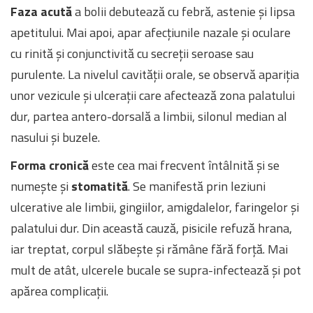
Faza acută
a bolii debutează cu febră, astenie și lipsa
apetitului. Mai apoi, apar afecțiunile nazale și oculare
cu rinită și conjunctivită cu secreții seroase sau
purulente. La nivelul cavității orale, se observă apariția
unor vezicule și ulcerații care afectează zona palatului
dur, partea antero-dorsală a limbii, silonul median al
nasului și buzele.
Forma cronică
este cea mai frecvent întâlnită și se
numește și
stomatită
. Se manifestă prin leziuni
ulcerative ale limbii, gingiilor, amigdalelor, faringelor și
palatului dur. Din această cauză, pisicile refuză hrana,
iar treptat, corpul slăbește și rămâne fără forță. Mai
mult de atât, ulcerele bucale se supra-infectează și pot
apărea complicații.