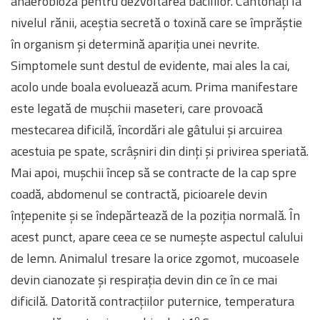
anaerobioză pentru dezvoltarea bacililor. Cantonați la
nivelul rănii, aceștia secretă o toxină care se împrăștie
în organism și determină apariția unei nevrite.
Simptomele sunt destul de evidente, mai ales la cai,
acolo unde boala evoluează acum. Prima manifestare
este legată de mușchii maseteri, care provoacă
mestecarea dificilă, încordări ale gâtului și arcuirea
acestuia pe spate, scrâșniri din dinți și privirea speriată.
Mai apoi, mușchii încep să se contracte de la cap spre
coadă, abdomenul se contractă, picioarele devin
înțepenite și se îndepărtează de la poziția normală. În
acest punct, apare ceea ce se numește aspectul calului
de lemn. Animalul tresare la orice zgomot, mucoasele
devin cianozate și respirația devin din ce în ce mai
dificilă. Datorită contracțiilor puternice, temperatura
o