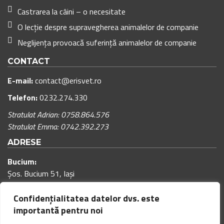
Castrarea la câini – o necesitate
O lecție despre supravegherea animalelor de companie
Neglijența provoacă suferință animalelor de companie
CONTACT
E-mail:
contact@erisvet.ro
Telefon:
0232.274.330
Stratulat Adrian: 0758.864.576
Stratulat Emma: 0742.392.273
ADRESE
Bucium:
Șos. Bucium 51, Iași
Program cabinet:
Confidențialitatea datelor dvs. este
00
00
Luni – Vineri: 9
– 18
(pauza de masa: 12:00 – 12:30)
importantă pentru noi
00
00
Sâmbăta: 9
– 15
(pauza de masa: 12:00 – 12:30)