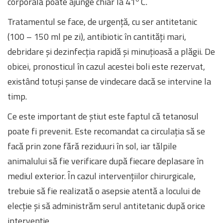
corporală poate ajunge chiar la 41
C.
Tratamentul se face, de urgență, cu ser antitetanic
(100 – 150 ml pe zi), antibiotic în cantități mari,
debridare și dezinfecția rapidă și minuțioasă a plăgii. De
obicei, pronosticul în cazul acestei boli este rezervat,
existând totuși șanse de vindecare dacă se intervine la
timp.
Ce este important de știut este faptul că tetanosul
poate fi prevenit. Este recomandat ca circulația să se
facă prin zone fără reziduuri în sol, iar tălpile
animalului să fie verificare după fiecare deplasare în
mediul exterior. În cazul intervențiilor chirurgicale,
trebuie să fie realizată o asepsie atentă a locului de
elecție și să administrăm serul antitetanic după orice
intervenție.