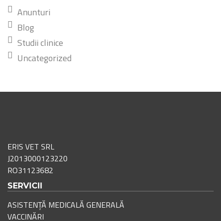
Anunturi
Blog
Studii clinice
Uncategorized
ERIS VET SRL
J2013000123220
RO31123682
SERVICII
ASISTENȚĂ MEDICALĂ GENERALĂ
VACCINĂRI