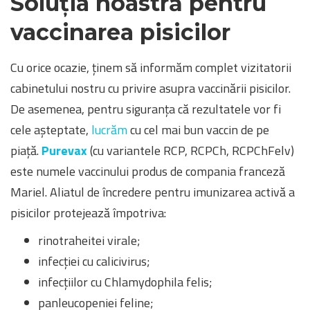
Soluția noastră pentru
vaccinarea pisicilor
Cu orice ocazie, ținem să informăm complet vizitatorii
cabinetului nostru cu privire asupra vaccinării pisicilor.
De asemenea, pentru siguranța că rezultatele vor fi
cele așteptate,
lucrăm
cu cel mai bun vaccin de pe
piață.
Purevax
(cu variantele RCP, RCPCh, RCPChFelv)
este numele vaccinului produs de compania franceză
Mariel. Aliatul de încredere pentru imunizarea activă a
pisicilor protejează împotriva:
rinotraheitei virale;
infecției cu calicivirus;
infecțiilor cu Chlamydophila felis;
panleucopeniei feline;