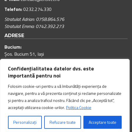
Telefon:
0232.274.330
Stratulat Adrian: 0758.864.576
Stratulat Emma: 0742.392.273
ADRESE
Bucium:
Șos. Bucium 51, Iași
Program cabinet:
Confidențialitatea datelor dvs. este
00
00
Luni – Vineri: 9
– 18
(pauza de masa: 12:00 – 12:30)
importantă pentru noi
00
00
Sâmbăta: 9
– 15
(pauza de masa: 12:00 – 12:30)
Folosim cookie-uri pentru a vă îmbunătăți experiența de
navigare, pentru a vă prezenta conținut și reclame personalizate
și pentru a analiza traficul nostru. Făcând clic pe „Acceptă tot”,
Copyright @ 2026 ERISVET Toate drepturile rezervate. Website realizat de
INNVISION.RO
acceptați utilizarea cookie-urilor.
Politica Cookie
Politică de confidențialitate (GDPR)
Politică cookies
Personalizați
Refuzare toate
Acceptare toate