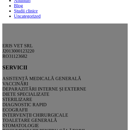
Anunturi
Blog
Studii clinice
Uncategorized
ERIS VET SRL
J2013000123220
RO31123682
SERVICII
ASISTENȚĂ MEDICALĂ GENERALĂ
VACCINĂRI
DEPARAZITĂRI INTERNE ȘI EXTERNE
DIETE SPECIALIZATE
STERILIZARE
DIAGNOSTIC RAPID
ECOGRAFII
INTERVENȚII CHIRURGICALE
TOALETARE GENERALĂ
STOMATOLOGIE