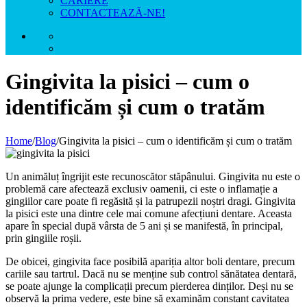
CARIERE
CONTACTEAZĂ-NE!
Gingivita la pisici – cum o
identificăm și cum o tratăm
Home
/
Blog
/
Gingivita la pisici – cum o identificăm și cum o tratăm
Un animăluț îngrijit este recunoscător stăpânului. Gingivita nu este o
problemă care afectează exclusiv oamenii, ci este o inflamație a
gingiilor care poate fi regăsită și la patrupezii noștri dragi. Gingivita
la pisici este una dintre cele mai comune afecțiuni dentare. Aceasta
apare în special după vârsta de 5 ani și se manifestă, în principal,
prin gingiile roșii.
De obicei, gingivita face posibilă apariția altor boli dentare, precum
cariile sau tartrul. Dacă nu se menține sub control sănătatea dentară,
se poate ajunge la complicații precum pierderea dinților. Deși nu se
observă la prima vedere, este bine să examinăm constant cavitatea