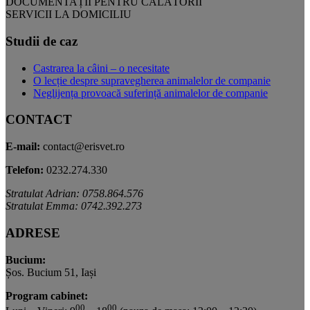
DOCUMENTAȚII PENTRU CĂLĂTORII
SERVICII LA DOMICILIU
Studii de caz
Castrarea la câini – o necesitate
O lecție despre supravegherea animalelor de companie
Neglijența provoacă suferință animalelor de companie
CONTACT
E-mail:
contact@erisvet.ro
Telefon:
0232.274.330
Stratulat Adrian: 0758.864.576
Stratulat Emma: 0742.392.273
ADRESE
Bucium:
Șos. Bucium 51, Iași
Program cabinet:
00
00