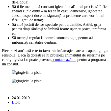
de-a doua;
Să îi fie menținută constant igiena bucală; mai precis, să îi fie
spălați zilnic dinții – la fel ca în cazul oamenilor, ignorarea
acestui aspect duce cu siguranță la probleme care vor fi mai
târziu greu de tratat;
Să aibă jucării de ros speciale pentru dentiție. Astfel, grija
pentru dinți sănătoși se îmbină foarte ușor cu joaca, preferata
ei;
Să meargă regulat la control stomatologic, pentru a-i
îmbunătăți sănătatea dentară.
Fiecare zi amânată este în favoarea inflamației care a acaparat gingia
sensibilă! Dacă îți dorești să îți protejezi animăluțul de suferința pe
care gingivita i-o poate provoca,
contactează-ne
pentru a programa
un consult.
24.01.2019
Blog