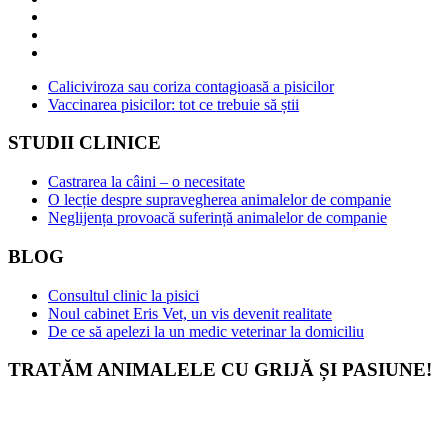
Caliciviroza sau coriza contagioasă a pisicilor
Vaccinarea pisicilor: tot ce trebuie să știi
STUDII CLINICE
Castrarea la câini – o necesitate
O lecție despre supravegherea animalelor de companie
Neglijența provoacă suferință animalelor de companie
BLOG
Consultul clinic la pisici
Noul cabinet Eris Vet, un vis devenit realitate
De ce să apelezi la un medic veterinar la domiciliu
TRATĂM ANIMALELE CU GRIJĂ ȘI PASIUNE!