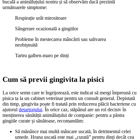
bucală a animăluțului nostru și să observăm dacă prezintă
următoarele simptome:
Respirație urât mirositoare
Sângerare ocazională a gingiilor
Probleme în mestecarea mâncării sau salivarea
neobișnuită
Tartru galben-maro pe dinți
Cum să previi gingivita la pisici
La orice semn care te îngrijorează, este indicat să mergi împreună cu
pisica ta la un cabinet veterinar pentru un consult general. Depistată
din timp, gingivita poate fi tratată prin reducerea plăcii bacteriene cu
ajutorul
detartrajului
. În orice caz, stăpânul are un rol decisiv în
menținerea sănătății animăluțului de companie: pentru a păstra
gingiile curate și sănătoase, recomandăm:
Să mănânce mai multă mâncare uscată, în detrimentul celei
umede. Hrana uscată este mai „curată” pentru dinți decât cea