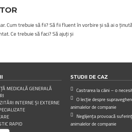
ĂTOR
. Cum trebuie să fii? Să fii fluent în vorbire și să ai o ținută
at. Ce trebuie să faci? Să ajuți și
II
STUDII DE CAZ
NȚĂ MEDICALĂ GENERALĂ
Castrarea la câini – o neces
RI
O lecție despre supravegher
ITĂRI INTERNE ȘI EXTERNE
animalelor de companie
PECIALIZATE
Neglijența provoacă suferin
ZARE
TIC RAPID
animalelor de companie
II