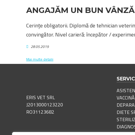
ANGAJĂM UN BUN VÂNZ
Cerințe obligatorii. Diplomă de tehnician veterinar
convingător. Nivel carieră: începător / experiment
28.05.2019
Mai multe detalii
SERVIC
ASISTE
ERIS VET SRL
VACCINĂ
J2013000123220
DEPARAZ
RO31123682
DIETE S
STERILI
DIAGNOS
ECOGRAF