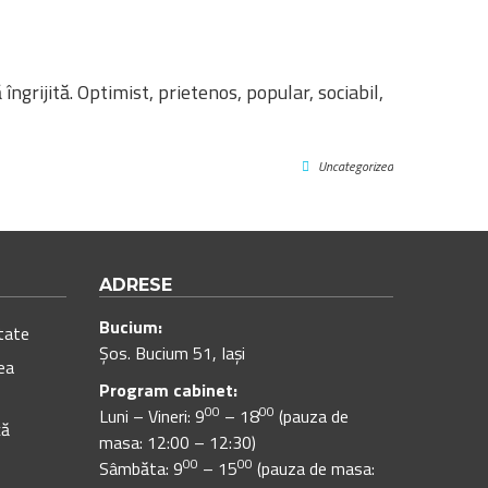
 îngrijită. Optimist, prietenos, popular, sociabil,
Uncategorized
ADRESE
Bucium:
itate
Șos. Bucium 51, Iași
ea
Program cabinet:
00
00
Luni – Vineri: 9
– 18
(pauza de
ță
masa: 12:00 – 12:30)
00
00
Sâmbăta: 9
– 15
(pauza de masa: