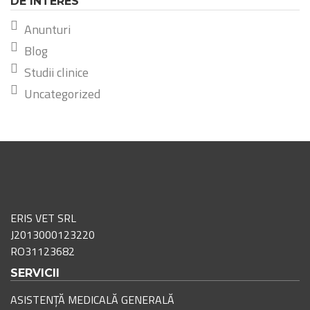
DE INTERES
Anunturi
Blog
Studii clinice
Uncategorized
ERIS VET SRL
J2013000123220
RO31123682
SERVICII
ASISTENȚĂ MEDICALĂ GENERALĂ