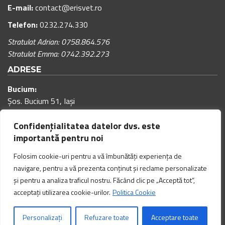
E-mail:
contact@erisvet.ro
Telefon:
0232.274.330
Stratulat Adrian: 0758.864.576
Stratulat Emma: 0742.392.273
ADRESE
Bucium:
Șos. Bucium 51, Iași
Program cabinet:
Confidențialitatea datelor dvs. este
00
00
Luni – Vineri: 9
– 18
(pauza de masa: 12:00 – 12:30)
importantă pentru noi
00
00
Sâmbăta: 9
– 15
(pauza de masa: 12:00 – 12:30)
Folosim cookie-uri pentru a vă îmbunătăți experiența de
navigare, pentru a vă prezenta conținut și reclame personalizate
și pentru a analiza traficul nostru. Făcând clic pe „Acceptă tot”,
Copyright @ 2026 ERISVET Toate drepturile rezervate. Website realizat de
INNVISION.RO
acceptați utilizarea cookie-urilor.
Politica Cookie
Politică de confidențialitate (GDPR)
Politică cookies
Personalizați
Refuzare toate
Acceptare toate