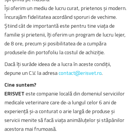
Își oferim un mediu de lucru curat, prietenos și modern.
Încurajăm fidelitatea acordând sporuri de vechime.
Știind cât de importantă este pentru tine viaţa de
familie și prietenii, îți oferim un program de lucru lejer,
de 8 ore, precum și posibilitatea de a cumpăra
produsele din portofoliu la costul de achiziție.
Dacă îți surâde ideea de a lucra în aceste condiții,
depune un C.V. la adresa
contact@erisvet.ro
.
Cine suntem?
ERISVET
este companie locală din domeniul serviciilor
medicale veterinare care de-a lungul celor 6 ani de
experiență și-a conturat o arie largă de produse și
servicii menite să facă viața animăluțelor și stăpânilor
acestora mai frumoasă.