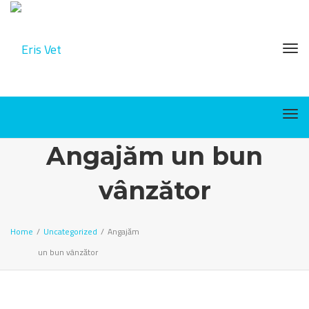
Tog
Tog
Angajăm un bun
vânzător
Home
/
Uncategorized
/
Angajăm
un bun vânzător